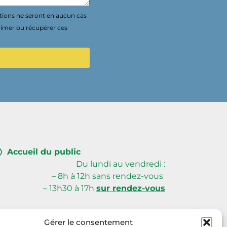
tions ne seront en aucun cas
rimer ou récupérer ces
Accueil du public
Du lundi au vendredi :
– 8h à 12h sans rendez-vous
– 13h30 à 17h
sur rendez-vous
Creusalis Siège
Gérer le consentement
59, avenue du Poitou