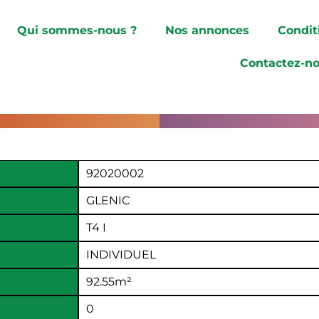
Qui sommes-nous ?
Nos annonces
Condit
Contactez-n
92020002
GLENIC
T4 I
INDIVIDUEL
92.55
m²
0