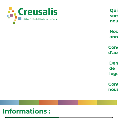
Qui
so
nou
Nos
ann
Cond
d’ac
De
de
log
Cont
nou
Informations :