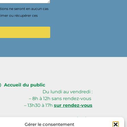
tions ne seront en aucun cas
rimer ou récupérer ces
Accueil du public
Du lundi au vendredi :
– 8h à 12h sans rendez-vous
– 13h30 à 17h
sur rendez-vous
Creusalis Siège
Gérer le consentement
59, avenue du Poitou