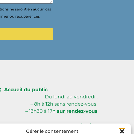
tions ne seront en aucun cas
rimer ou récupérer ces
Accueil du public
Du lundi au vendredi :
– 8h à 12h sans rendez-vous
– 13h30 à 17h
sur rendez-vous
Creusalis Siège
Gérer le consentement
59, avenue du Poitou