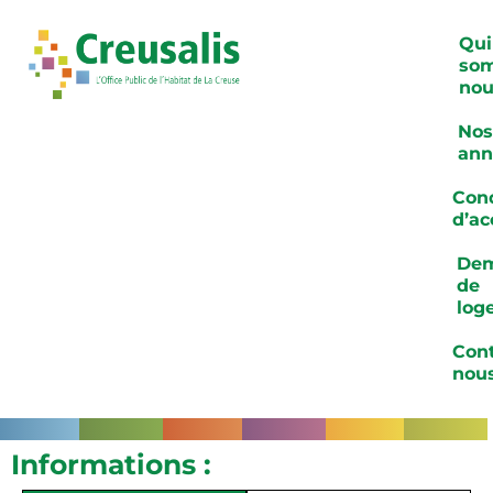
Qui
so
nou
Nos
ann
Cond
d’ac
De
de
log
Cont
nou
Informations :