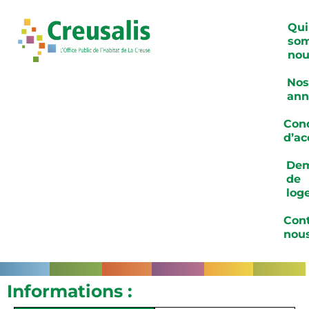
Qui
so
nou
Nos
ann
Cond
d’ac
De
de
log
Cont
nou
Informations :