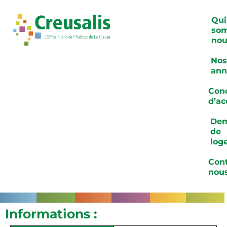
Qui
so
nou
Nos
ann
Cond
d’ac
De
de
log
Cont
nou
Informations :