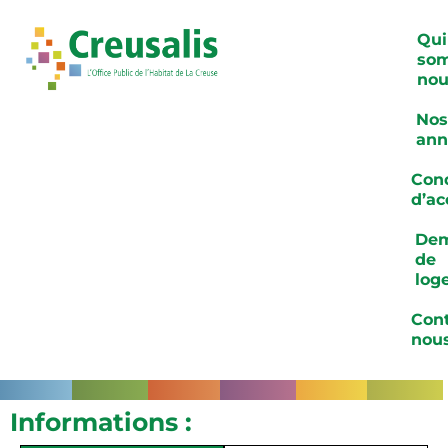
Qui
so
nou
Nos
ann
Cond
d’ac
De
de
log
Cont
nou
Informations :