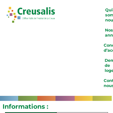
Qui
so
nou
Nos
ann
Cond
d’ac
De
de
log
Cont
nou
Informations :