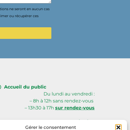
tions ne seront en aucun cas
rimer ou récupérer ces
Accueil du public
Du lundi au vendredi :
– 8h à 12h sans rendez-vous
– 13h30 à 17h
sur rendez-vous
Creusalis Siège
Gérer le consentement
59, avenue du Poitou