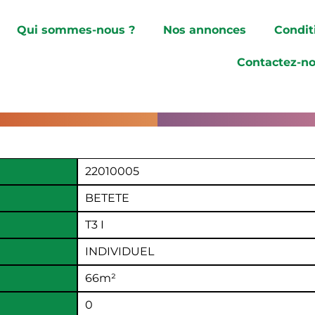
Qui sommes-nous ?
Nos annonces
Condit
Contactez-n
22010005
BETETE
T3 I
INDIVIDUEL
66
m²
0