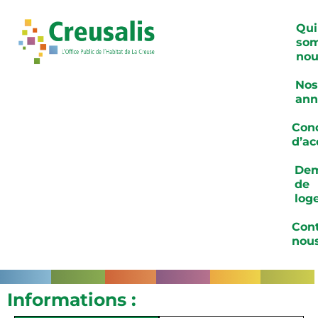
Qui
so
nou
Nos
ann
Cond
d’ac
De
de
log
Cont
nou
Informations :