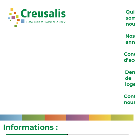
Qui
so
nou
Nos
ann
Cond
d’ac
De
de
log
Cont
nou
Informations :