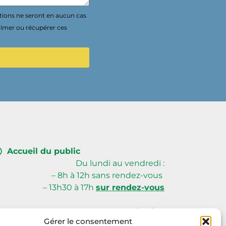
tions ne seront en aucun cas
rimer ou récupérer ces
Accueil du public
Du lundi au vendredi :
– 8h à 12h sans rendez-vous
– 13h30 à 17h
sur rendez-vous
Creusalis Siège
Gérer le consentement
59, avenue du Poitou