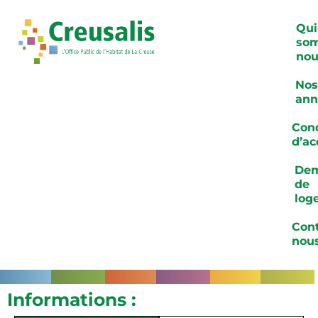
Qui
so
nou
Nos
ann
Cond
d’ac
De
de
log
Cont
nou
Informations :