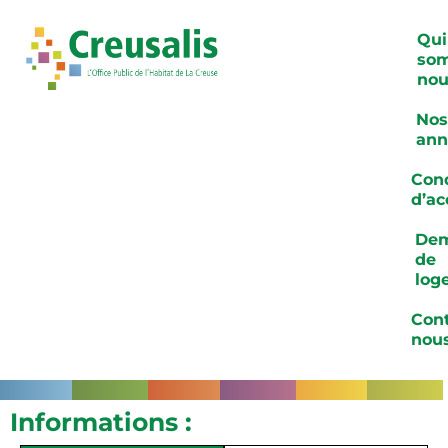
Qui
so
nou
Nos
ann
Cond
d’ac
De
de
log
Cont
nou
Informations :