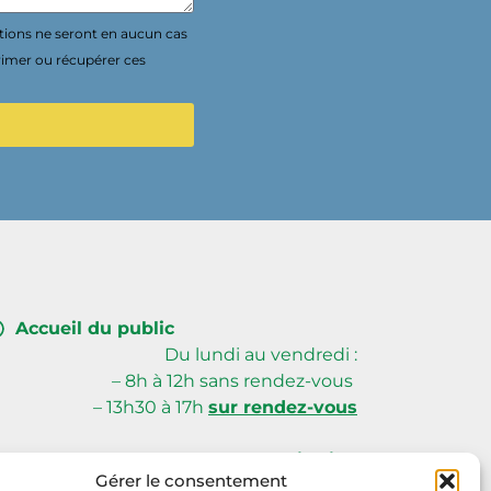
tions ne seront en aucun cas
rimer ou récupérer ces
Accueil du public
Du lundi au vendredi :
– 8h à 12h sans rendez-vous
– 13h30 à 17h
sur rendez-vous
Creusalis Siège
Gérer le consentement
59, avenue du Poitou