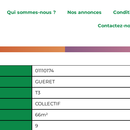
Qui sommes-nous ?
Nos annonces
Condit
Contactez-n
01110174
GUERET
T3
COLLECTIF
66
m²
9