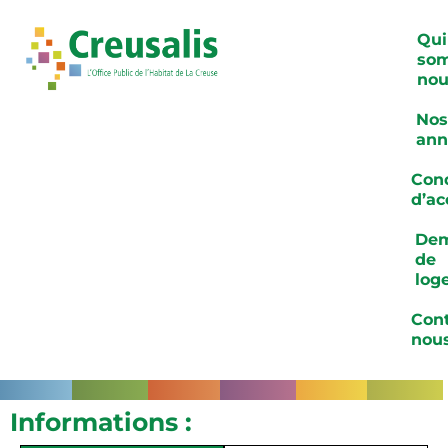
Qui
so
nou
Nos
ann
Cond
d’ac
De
de
log
Cont
nou
Informations :